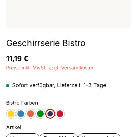
Geschirrserie Bistro
Regulärer Preis:
11,19 €
Preise inkl. MwSt. zzgl. Versandkosten
Sofort verfügbar, Lieferzeit: 1-3 Tage
auswählen
Bistro Farben
Gelb
Blau
Orange
Grün
Jeans
Cherry
auswählen
Artikel