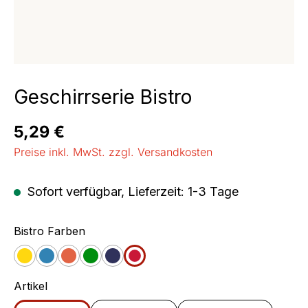
Geschirrserie Bistro
Regulärer Preis:
5,29 €
Preise inkl. MwSt. zzgl. Versandkosten
Sofort verfügbar, Lieferzeit: 1-3 Tage
auswählen
Bistro Farben
Gelb
Blau
Orange
Grün
Jeans
Cherry
auswählen
Artikel