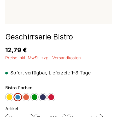
Geschirrserie Bistro
Regulärer Preis:
12,79 €
Preise inkl. MwSt. zzgl. Versandkosten
Sofort verfügbar, Lieferzeit: 1-3 Tage
auswählen
Bistro Farben
Gelb
Blau
Orange
Grün
Jeans
Cherry
auswählen
Artikel