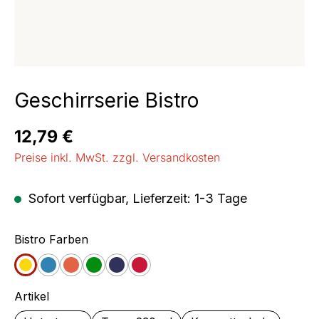
Geschirrserie Bistro
Regulärer Preis:
12,79 €
Preise inkl. MwSt. zzgl. Versandkosten
Sofort verfügbar, Lieferzeit: 1-3 Tage
auswählen
Bistro Farben
Gelb
Blau
Orange
Grün
Jeans
Cherry
auswählen
Artikel