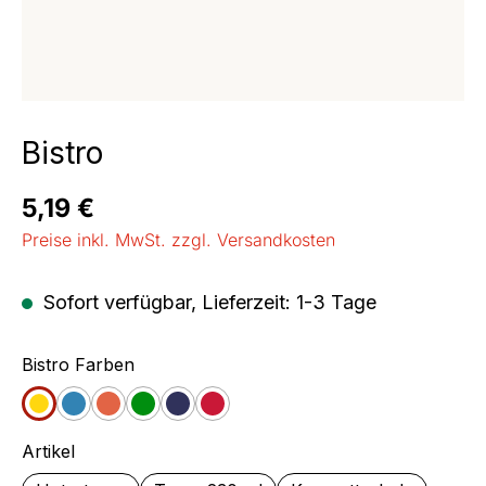
Bistro
Regulärer Preis:
5,19 €
Preise inkl. MwSt. zzgl. Versandkosten
Sofort verfügbar, Lieferzeit: 1-3 Tage
auswählen
Bistro Farben
Gelb
Blau
Orange
Grün
Jeans
Cherry
auswählen
Artikel