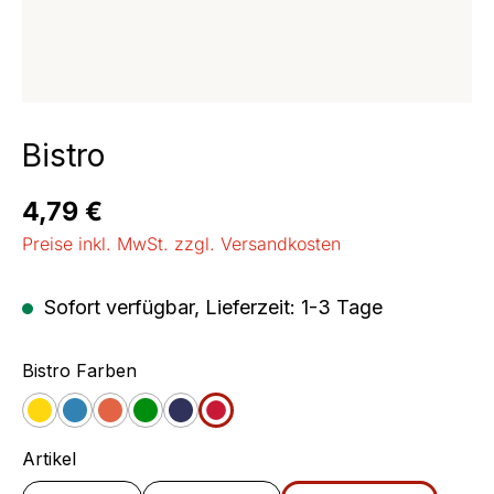
Bistro
Regulärer Preis:
4,79 €
Preise inkl. MwSt. zzgl. Versandkosten
Sofort verfügbar, Lieferzeit: 1-3 Tage
auswählen
Bistro Farben
Gelb
Blau
Orange
Grün
Jeans
Cherry
auswählen
Artikel