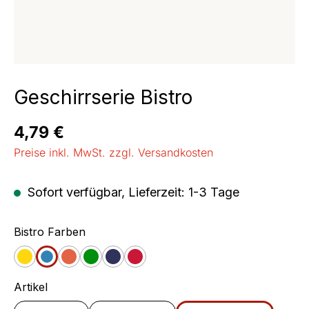
Geschirrserie Bistro
Regulärer Preis:
4,79 €
Preise inkl. MwSt. zzgl. Versandkosten
Sofort verfügbar, Lieferzeit: 1-3 Tage
auswählen
Bistro Farben
Gelb
Blau
Orange
Grün
Jeans
Cherry
auswählen
Artikel