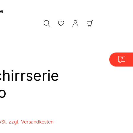
le
Warenkorb enthäl
hirrserie
o
is:
wSt. zzgl. Versandkosten