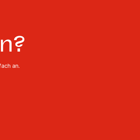
en?
fach an.