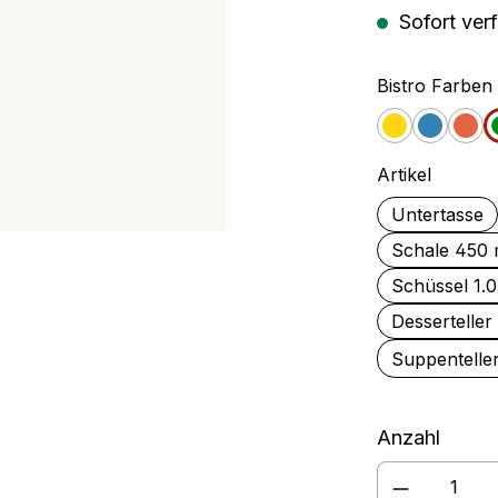
Sofort verf
rschüssel
Rührbecher
Bistro Farben
Gelb
Blau
Ora
auswäh
Artikel
Untertasse
Schale 450 
Schüssel 1.
Dessertelle
Suppentelle
Anzahl
Produkt A