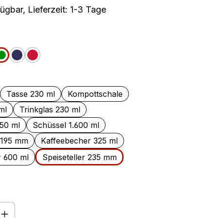
ügbar, Lieferzeit: 1-3 Tage
auswählen
nge
Grün
Jeans
Cherry
len
Tasse 230 ml
Kompottschale
ml
Trinkglas 230 ml
050 ml
Schüssel 1.600 ml
r 195 mm
Kaffeebecher 325 ml
r 600 ml
Speiseteller 235 mm
nzahl: Gib den gewünschten Wert ein o