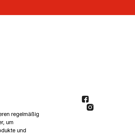
seren regelmäßig
er, um
rodukte und