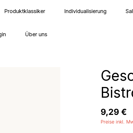
Produktklassiker
Individualisierung
Sa
gin
Über uns
Gesc
Bistr
Regulärer Pre
9,29 €
Preise inkl. M