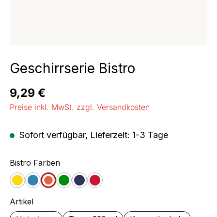
Geschirrserie Bistro
Regulärer Preis:
9,29 €
Preise inkl. MwSt. zzgl. Versandkosten
Sofort verfügbar, Lieferzeit: 1-3 Tage
auswählen
Bistro Farben
Gelb
Blau
Orange
Grün
Jeans
Cherry
auswählen
Artikel