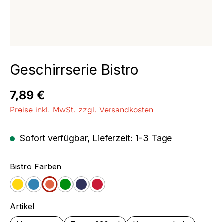
Geschirrserie Bistro
Regulärer Preis:
7,89 €
Preise inkl. MwSt. zzgl. Versandkosten
Sofort verfügbar, Lieferzeit: 1-3 Tage
auswählen
Bistro Farben
Gelb
Blau
Orange
Grün
Jeans
Cherry
auswählen
Artikel