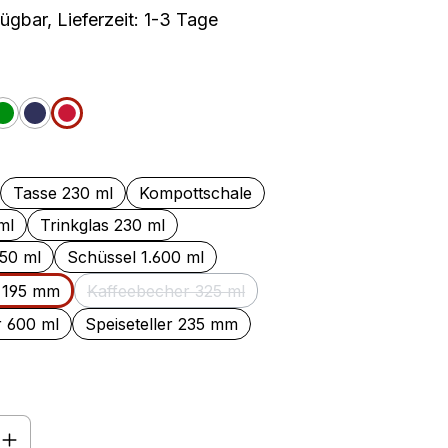
ügbar, Lieferzeit: 1-3 Tage
auswählen
nge
Grün
Jeans
Cherry
len
Tasse 230 ml
Kompottschale
ml
Trinkglas 230 ml
050 ml
Schüssel 1.600 ml
r 195 mm
Kaffeebecher 325 ml
(Diese Option ist zurzeit nicht verfügbar.)
r 600 ml
Speiseteller 235 mm
nzahl: Gib den gewünschten Wert ein o