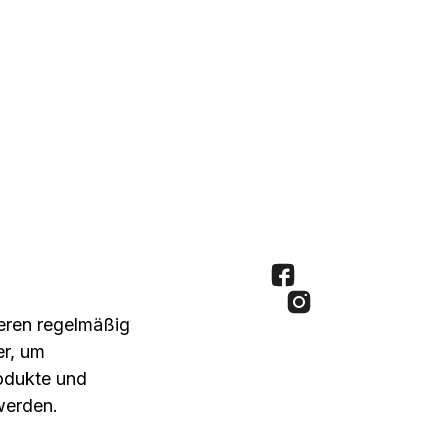
seren regelmäßig
er, um
rodukte und
werden.