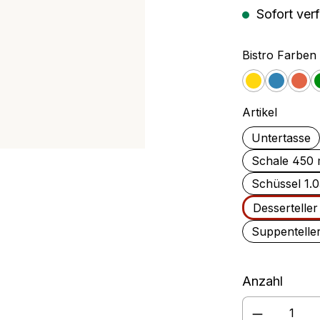
Sofort verf
rschüssel
Rührbecher
Bistro Farben
Gelb
Blau
Ora
auswäh
Artikel
Untertasse
Schale 450 
Schüssel 1.
Dessertelle
Suppentelle
Anzahl
Produkt A