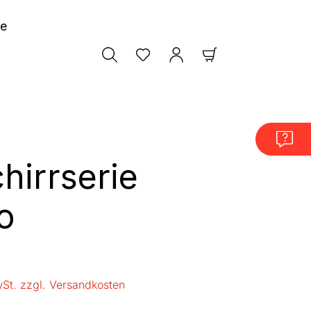
le
Warenkorb enthäl
hirrserie
o
is:
wSt. zzgl. Versandkosten