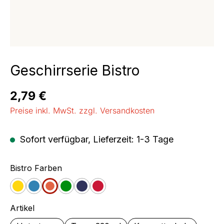
Geschirrserie Bistro
Regulärer Preis:
2,79 €
Preise inkl. MwSt. zzgl. Versandkosten
Sofort verfügbar, Lieferzeit: 1-3 Tage
auswählen
Bistro Farben
Gelb
Blau
Orange
Grün
Jeans
Cherry
auswählen
Artikel