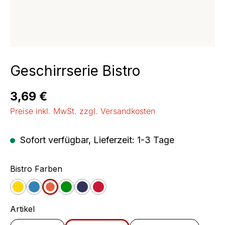
Geschirrserie Bistro
Regulärer Preis:
3,69 €
Preise inkl. MwSt. zzgl. Versandkosten
Sofort verfügbar, Lieferzeit: 1-3 Tage
auswählen
Bistro Farben
Gelb
Blau
Orange
Grün
Jeans
Cherry
auswählen
Artikel