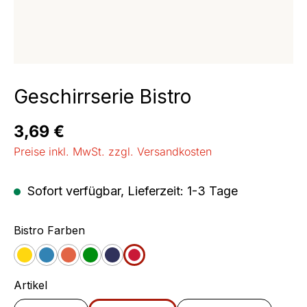
Geschirrserie Bistro
Regulärer Preis:
3,69 €
Preise inkl. MwSt. zzgl. Versandkosten
Sofort verfügbar, Lieferzeit: 1-3 Tage
auswählen
Bistro Farben
Gelb
Blau
Orange
Grün
Jeans
Cherry
auswählen
Artikel