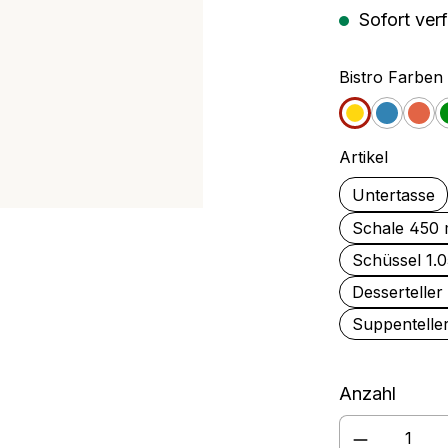
Sofort verf
rschüssel
Rührbecher
Bistro Farben
Gelb
Blau
Ora
auswäh
Artikel
Untertasse
Schale 450 
Schüssel 1.
Dessertelle
Suppentelle
Anzahl
Produkt A