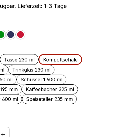
ügbar, Lieferzeit: 1-3 Tage
auswählen
nge
Grün
Jeans
Cherry
len
Tasse 230 ml
Kompottschale
ml
Trinkglas 230 ml
050 ml
Schüssel 1.600 ml
r 195 mm
Kaffeebecher 325 ml
r 600 ml
Speiseteller 235 mm
nzahl: Gib den gewünschten Wert ein o