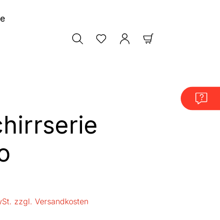
le
Warenkorb enthäl
hirrserie
o
is:
wSt. zzgl. Versandkosten