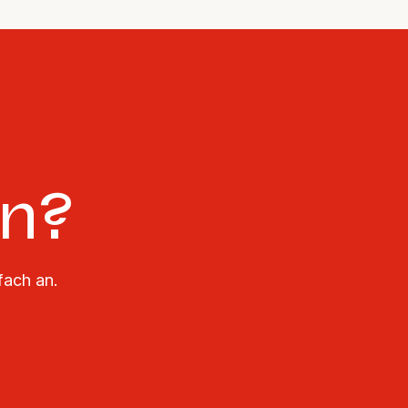
en?
fach an.