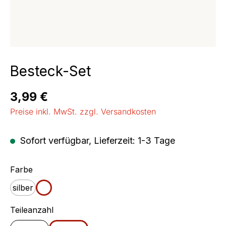
Besteck-Set
Regulärer Preis:
3,99 €
Preise inkl. MwSt. zzgl. Versandkosten
Sofort verfügbar, Lieferzeit: 1-3 Tage
auswählen
Farbe
silber
weiß
auswählen
Teileanzahl