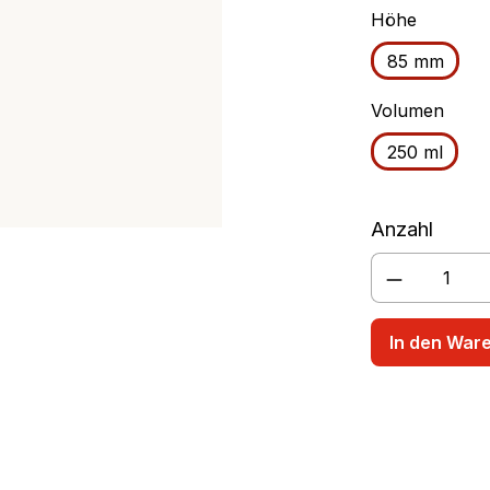
auswähl
Höhe
rschüssel
Rührbecher
85 mm
ausw
Volumen
250 ml
Anzahl
Produkt A
In den War