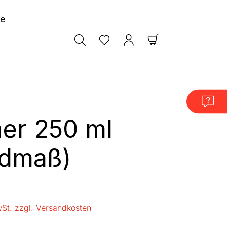
le
Warenkorb enthäl
er 250 ml
ndmaß)
is:
wSt. zzgl. Versandkosten