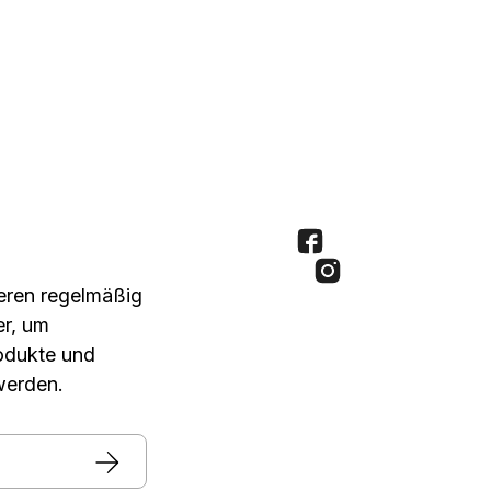
seren regelmäßig
er, um
rodukte und
werden.