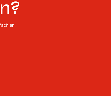
en?
fach an.