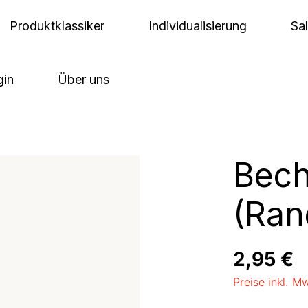
Produktklassiker
Individualisierung
Sa
gin
Über uns
Bech
(Ra
Regulärer Pre
2,95 €
Preise inkl. M