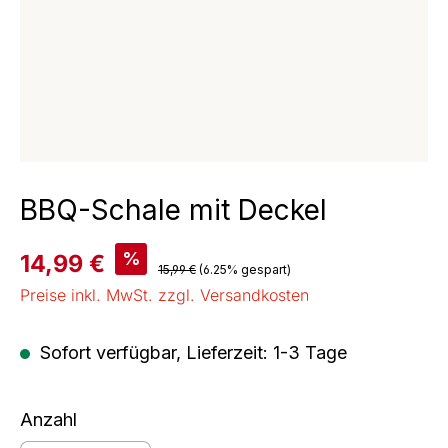
BBQ-Schale mit Deckel
Verkaufspreis:
%
14,99 €
Regulärer Preis:
15,99 €
(6.25% gespart)
Preise inkl. MwSt. zzgl. Versandkosten
Sofort verfügbar, Lieferzeit: 1-3 Tage
Anzahl