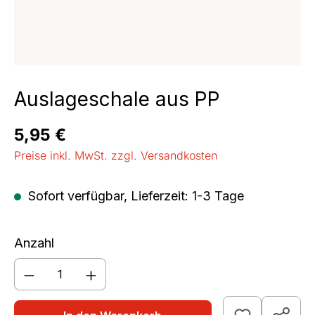
Auslageschale aus PP
Regulärer Preis:
5,95 €
Preise inkl. MwSt. zzgl. Versandkosten
Sofort verfügbar, Lieferzeit: 1-3 Tage
Anzahl
Produkt Anzahl: Gib den gewünschten We