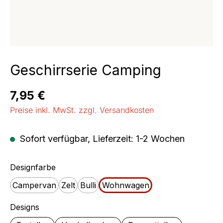
Geschirrserie Camping
Regulärer Preis:
7,95 €
Preise inkl. MwSt. zzgl. Versandkosten
Sofort verfügbar, Lieferzeit: 1-2 Wochen
auswählen
Designfarbe
Campervan
Zelt
Bulli
Wohnwagen
auswählen
Designs