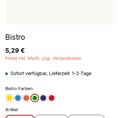
Bistro
Regulärer Preis:
5,29 €
Preise inkl. MwSt. zzgl. Versandkosten
Sofort verfügbar, Lieferzeit: 1-3 Tage
auswählen
Bistro Farben
Gelb
Blau
Orange
Grün
Jeans
Cherry
auswählen
Artikel