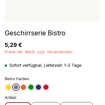
Geschirrserie Bistro
Regulärer Preis:
5,29 €
Preise inkl. MwSt. zzgl. Versandkosten
Sofort verfügbar, Lieferzeit: 1-3 Tage
auswählen
Bistro Farben
Gelb
Blau
Orange
Grün
Jeans
Cherry
auswählen
Artikel